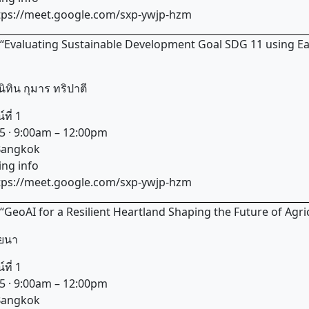
https://meet.google.com/sxp-ywjp-hzm
อง “Evaluating Sustainable Development Goal SDG 11 using E
ิทิน กุมาร ทริปาตี
ที่ 1
5 · 9:00am – 12:00pm
/Bangkok
ing info
https://meet.google.com/sxp-ywjp-hzm
 “GeoAI for a Resilient Heartland Shaping the Future of Agric
ชยนา
ที่ 1
5 · 9:00am – 12:00pm
/Bangkok