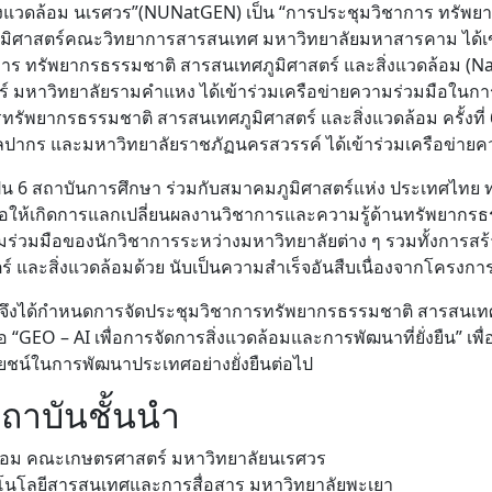
งแวดล้อม นเรศวร”(NUNatGEN) เป็น “การประชุมวิชาการ ทรัพยา
มิศาสตร์คณะวิทยาการสารสนเทศ มหาวิทยาลัยมหาสารคาม ได้เข้
ร ทรัพยากรธรรมชาติ สารสนเทศภูมิศาสตร์ และสิ่งแวดล้อม (NatGen)
มหาวิทยาลัยรามคำแหง ได้เข้าร่วมเครือข่ายความร่วมมือในการจัด 
ัพยากรธรรมชาติ สารสนเทศภูมิศาสตร์ และสิ่งแวดล้อม ครั้งที่ 6
ลปากร และมหาวิทยาลัยราชภัฏนครสวรรค์ ได้เข้าร่วมเครือข่ายคว
ป็น 6 สถาบันการศึกษา ร่วมกับสมาคมภูมิศาสตร์แห่ง ประเทศไทย
ห้เกิดการแลกเปลี่ยนผลงานวิชาการและความรู้ด้านทรัพยากรธรร
่วมมือของนักวิชาการระหว่างมหาวิทยาลัยต่าง ๆ รวมทั้งการสร้
และสิ่งแวดล้อมด้วย นับเป็นความสำเร็จอันสืบเนื่องจากโครงกา
ึงได้กำหนดการจัดประชุมวิชาการทรัพยากรธรรมชาติ สารสนเทศภูมิ
อ “GEO – AI เพื่อการจัดการสิ่งแวดล้อมและการพัฒนาที่ยั่งยืน” เ
น์ในการพัฒนาประเทศอย่างยั่งยืนต่อไป
ถาบันชั้นนำ
ล้อม คณะเกษตรศาสตร์ มหาวิทยาลัยนเรศวร
โนโลยีสารสนเทศและการสื่อสาร มหาวิทยาลัยพะเยา