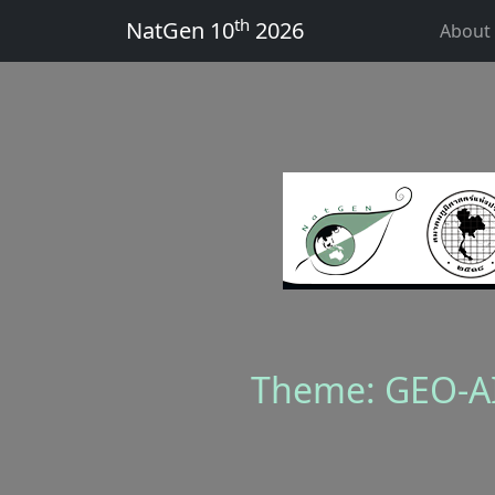
th
NatGen 10
2026
About
Theme: GEO-AI 